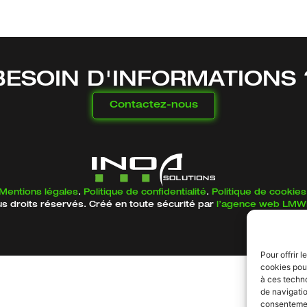
BESOIN D'INFORMATIONS 
Contactez-nous
Mentions légales
.
Politique de confidentialité
.
Politique de cookies
s droits réservés. Créé en toute sécurité par
l’agence web LM
Pour offrir 
cookies pour
à ces techn
de navigatio
consentement