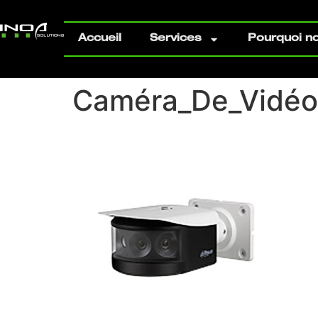
Accueil
Services
Pourquoi no
Caméra_De_Vidéo